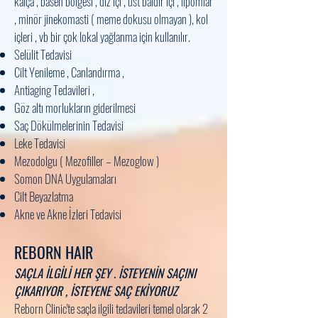
kalça , basen bölgesi , diz içi , üst baldır içi , lipomlar
, minör jinekomasti ( meme dokusu olmayan ), kol
içleri , vb bir çok lokal yağlanma için kullanılır.
Selülit Tedavisi
Cilt Yenileme , Canlandırma ,
Antiaging Tedavileri ,
Göz altı morlukların giderilmesi
Saç Dökülmelerinin Tedavisi
Leke Tedavisi
Mezodolgu ( Mezofiller – Mezoglow )
Somon DNA Uygulamaları
Cilt Beyazlatma
Akne ve Akne İzleri Tedavisi
REBORN HAIR
SAÇLA İLGİLİ HER ŞEY . İSTEYENİN SAÇINI
ÇIKARIYOR , İSTEYENE SAÇ EKİYORUZ
Reborn Clinic'te saçla ilgili tedavileri temel olarak 2